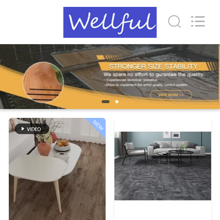
Wuxi
Wellful
Decoration
Materials
Co.,Ltd..
All
Rights
Reserved.
বাড়ি
পণ্য
ভিডিও
NEW
আমাদের
সম্পর্কে
কারখানা
ভ্রমণ