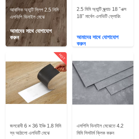
2.5 মিমি অ্যান্টি স্ক্র্যাচ 18 "এক্স
আবাসিক অ্যান্টি স্লিপ 2.5 মিমি
মান
18" মার্বেল এলভিটি ফ্লোরিং
এলভিপি ভিনাইল মেঝে
নিয়ন্ত্রণ
আমাদের সাথে যোগাযোগ
আমাদের সাথে যোগাযোগ
করুন
NO
করুন
INPUT
HOT
FILE
SPECIFIED.
খবর
উদ্ধৃতির
জন্য
জলরোধী 6 × 36 ইঞ্চি 1.8 মিমি
এসপিসি ভিনাইল মেঝেতে 4.2
স্ব আঠালো এলভিটি মেঝে
মিমি সিসটার্ম ক্লিক করুন
আবেদন