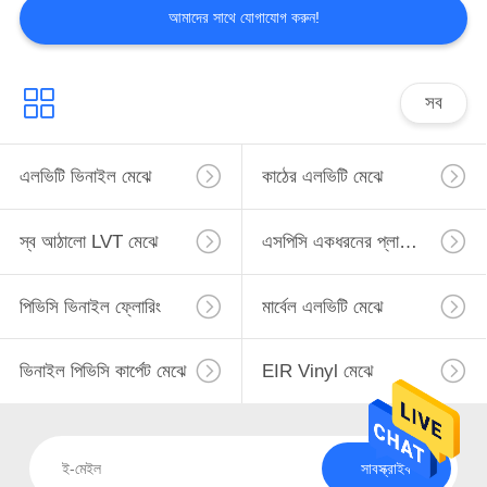
আমাদের সাথে যোগাযোগ করুন!
সব
এলভিটি ভিনাইল মেঝে
কাঠের এলভিটি মেঝে
স্ব আঠালো LVT মেঝে
এসপিসি একধরনের প্লাস্টিকের মেঝে
পিভিসি ভিনাইল ফ্লোরিং
মার্বেল এলভিটি মেঝে
ভিনাইল পিভিসি কার্পেট মেঝে
EIR Vinyl মেঝে
সাবস্ক্রাইব