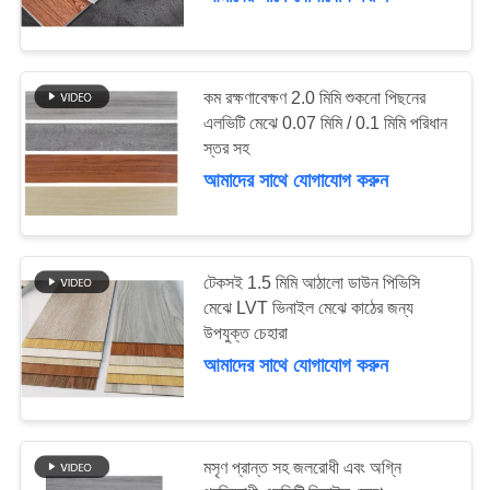
মান
নিয়ন্ত্রণ
36
কম রক্ষণাবেক্ষণ 2.0 মিমি শুকনো পিছনের
এলভিটি মেঝে 0.07 মিমি / 0.1 মিমি পরিধান
স্তর সহ
NO
স্ব আঠালো LVT মেঝে
আমাদের সাথে যোগাযোগ করুন
INPUT
FILE
SPECIFIED.
টেকসই 1.5 মিমি আঠালো ডাউন পিভিসি
মেঝে LVT ভিনাইল মেঝে কাঠের জন্য
উদ্ধৃতির
33
উপযুক্ত চেহারা
জন্য
আমাদের সাথে যোগাযোগ করুন
এসপিসি একধরনের
আবেদন
প্লাস্টিকের মেঝে
মসৃণ প্রান্ত সহ জলরোধী এবং অগ্নি
খবর