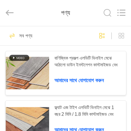
ভিনাইল
মেঝে
সরবরাহকারী.
পণ্য
Copyright
©
2020
-
2025
বাড়ি
pvcvinylfloor.com.
97
All
সব পণ্য
Rights
Reserved.
এলভিটি ভিনাইল মেঝে
পণ্য
বাণিজ্যিক প্রকল্প এলভিটি ভিনাইল মেঝে
আঠালো ডাউন ইনস্টলেশন কাস্টমাইজড বেধ
ভিডিও
আমাদের সাথে যোগাযোগ করুন
আমাদের
35
সম্পর্কে
ফ্ল্যাট এজ টাইপ এলভিটি ভিনাইল মেঝে 1
কাঠের এলভিটি মেঝে
কারখানা
বছর 2 মিমি / 1.8 মিমি কাস্টমাইজড বেধ
ভ্রমণ
আমাদের সাথে যোগাযোগ করুন