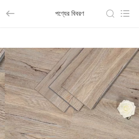
Wuxi
Wellful
Decoration
পণ্যের বিবরণ
Materials
Co.,Ltd..
All
Rights
Reserved.
বাড়ি
পণ্য
ভিডিও
আমাদের
সম্পর্কে
কারখানা
ভ্রমণ