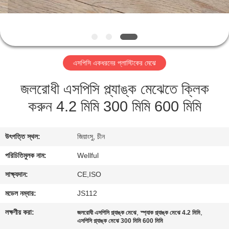
মান
নিয়ন্ত্রণ
এসপিসি একধরনের প্লাস্টিকের মেঝে
NO
জলরোধী এসপিসি প্ল্যাঙ্ক মেঝেতে ক্লিক
INPUT
করুন 4.2 মিমি 300 মিমি 600 মিমি
FILE
SPECIFIED.
উৎপত্তি স্থল:
জিয়াংসু, চীন
খবর
পরিচিতিমুলক নাম:
Wellful
সাক্ষ্যদান:
CE,ISO
উদ্ধৃতির
মডেল নম্বার:
JS112
জন্য
লক্ষণীয় করা:
,
,
জলরোধী এসপিসি প্ল্যাঙ্ক মেঝে
স্প্যাক প্ল্যাঙ্ক মেঝে 4.2 মিমি
আবেদন
এসপিসি প্ল্যাঙ্ক মেঝে 300 মিমি 600 মিমি