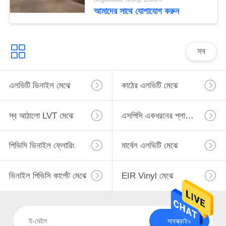
আমাদের সাথে যোগাযোগ করুন
সব
এলভিটি ভিনাইল মেঝে
কাঠের এলভিটি মেঝে
স্ব আঠালো LVT মেঝে
এসপিসি একধরনের প্লাস্টিকের মেঝে
পিভিসি ভিনাইল ফ্লোরিং
মার্বেল এলভিটি মেঝে
ভিনাইল পিভিসি কার্পেট মেঝে
EIR Vinyl মেঝে
সাবস্ক্রাইব