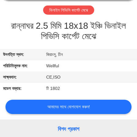
ভিনাইল পিভিসি কার্পেট মেঝে
মান
নিয়ন্ত্রণ
রান্নাঘর 2.5 মিমি 18x18 ইঞ্চি ভিনাইল
পিভিসি কার্পেট মেঝে
NO
INPUT
উৎপত্তি স্থল:
জিয়াংসু, চীন
FILE
পরিচিতিমুলক নাম:
Wellful
SPECIFIED.
সাক্ষ্যদান:
CE,ISO
মডেল নম্বার:
টি 1802
উদ্ধৃতির
জন্য
আমাদের সাথে যোগাযোগ করুন!
আবেদন
বিশদ প্রকাশ
খবর