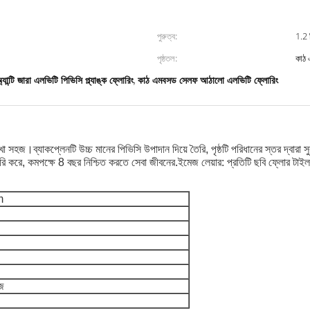
পুরুত্ব:
1.2 
পৃষ্ঠতল:
কাঠ
্যান্টি জারা এলভিটি পিভিসি প্ল্যাঙ্ক ফ্লোরিং
কাঠ এমবসড সেলফ আঠালো এলভিটি ফ্লোরিং
,
াখা সহজ।ব্যাকপ্লেনটি উচ্চ মানের পিভিসি উপাদান দিয়ে তৈরি, পৃষ্ঠটি পরিধানের স্তর দ্বারা
ি করে, কমপক্ষে 8 বছর নিশ্চিত করতে সেবা জীবনের.ইমেজ লেয়ার: প্রতিটি ছবি ফ্লোর টাইলকে
m
জ