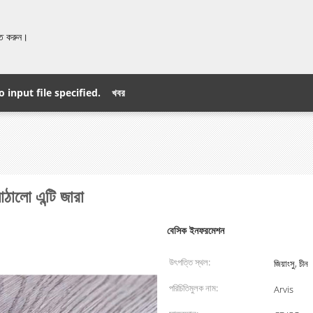
়িত করুন।
o input file specified.
খবর
ঠালো এন্টি জারা
বেসিক ইনফরমেশন
উৎপত্তি স্থল:
জিয়াংসু, চীন
পরিচিতিমুলক নাম:
Arvis