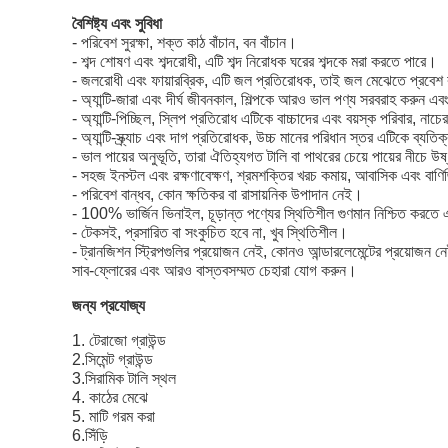
বৈশিষ্ট্য এবং সুবিধা
- পরিবেশ সুরক্ষা, শক্ত কাঠ বাঁচান, বন বাঁচান।
- শব্দ শোষণ এবং শব্দরোধী, এটি শব্দ নিরোধক ঘরের শব্দকে মরা করতে পারে।
- জলরোধী এবং ফায়ারব্রিক, এটি জল প্রতিরোধক, তাই জল মেঝেতে প্রবেশ
- অ্যান্টি-জারা এবং দীর্ঘ জীবনকাল, শিল্পকে আরও ভাল পণ্য সরবরাহ করুন এবং ক
- অ্যান্টি-পিচ্ছিল, স্লিপ প্রতিরোধ এটিকে বাচ্চাদের এবং বয়স্ক পরিবার, 
- অ্যান্টি-স্ক্র্যাচ এবং দাগ প্রতিরোধক, উচ্চ মানের পরিধান স্তর এটিকে ব্যতি
- ভাল পায়ের অনুভূতি, তারা ঐতিহ্যগত টালি বা পাথরের চেয়ে পায়ের নীচে উ
- সহজ ইনস্টল এবং রক্ষণাবেক্ষণ, শ্রমশক্তির খরচ কমায়, আবাসিক এবং বাণিজ্
- পরিবেশ বান্ধব, কোন ক্ষতিকর বা রাসায়নিক উপাদান নেই।
- 100% ভার্জিন ভিনাইল, চূড়ান্ত পণ্যের স্থিতিশীল গুণমান নিশ্চিত করতে 
- টেকসই, প্রসারিত বা সংকুচিত হবে না, খুব স্থিতিশীল।
- ট্রানজিশন স্ট্রিপগুলির প্রয়োজন নেই, কোনও আন্ডারলেমেন্টের প্রয়োজন
সাব-ফ্লোরের এবং আরও বাস্তবসম্মত চেহারা যোগ করুন।
জন্য প্রযোজ্য
1. টেরাজো গ্রাউন্ড
2.সিমেন্ট গ্রাউন্ড
3.সিরামিক টালি স্থল
4. কাঠের মেঝে
5. মাটি গরম করা
6.সিঁড়ি