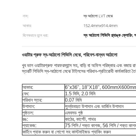
নাম:
স্ব আঠালো LVT মেঝে
আকার:
152.4mmx914.4mm
স্ব আঠালো পিভিসি প্ল্যাঙ্ক ফ্লোরিং
অ
বিশেষভাবে তুলে ধরা:
,
ওয়াটার প্রুফ স্ব-আঠালো পিভিসি মেঝে, পরিবেশ-বান্ধব আঠালো
খুব ভাল ওয়াটারপ্রুফ পারফরম্যান্স সহ, বাড়ি বা অফিস পরিষ্কার এবং বজায় র
স্তরটি পিভিসি স্ব-আঠালো মেঝে টাইলসের পরিধান-প্রতিরোধী কার্যকারিতা তৈর
আকার:
6"x36", 18"X18", 600mmX600m
বেধ:
1.5 মিমি, 2.0 মিমি
পরিধান স্তর:
0.07 মিমি
উপাদান:
পুনর্ব্যবহৃত উপাদান এবং ভার্জিন উপাদান
পৃষ্ঠতল:
এমবসড পৃষ্ঠ
রঙ:
কাঠের, কার্পেট, পাথর
প্যাকেজ:
75 পিসি / শক্ত কাগজ, 56 পিসি / শক্ত কাগ
কার্টনে প্যাক করুন বা লোগো সহ কাস্টমাইজড প্যাকিং করুন