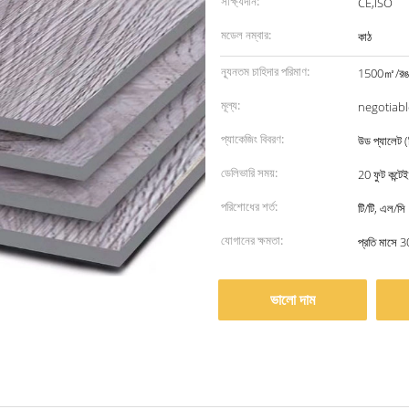
সাক্ষ্যদান:
CE,ISO
মডেল নম্বার:
কাঠ
ন্যূনতম চাহিদার পরিমাণ:
1500㎡/রঙ
মূল্য:
negotiabl
প্যাকেজিং বিবরণ:
উড প্যালেট (
ডেলিভারি সময়:
20 ফুট কন্ট
পরিশোধের শর্ত:
টি/টি, এল/সি
যোগানের ক্ষমতা:
প্রতি মাসে 3
ভালো দাম